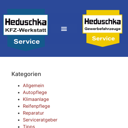
Kategorien
Allgemein
Autopflege
Klimaanlage
Reifenpflege
Reparatur
Serviceratgeber
Tipps