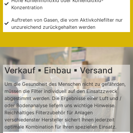
Hohe Kohlenmonoxid oder Kohlendioxid-
Konzentration
Auftreten von Gasen, die vom Aktivkohlefilter nur
unzureichend zurückgehalten werden
Verkauf ▪ Einbau ▪ Versand
Um die Gesundheit des Menschen nicht zu gefährden,
müssen die Filter individuell auf den Einsatzzweck
abgestimmt werden. Die Ergebnisse einer Luft und /
oder Bodenanalyse liefern uns wichtige Hinweise.
Reichhaltiges Filterzubehör für Anlagen
verschiedenster Hersteller sichert Ihnen jederzeit
optimale Kombination für Ihren speziellen Einsatz.