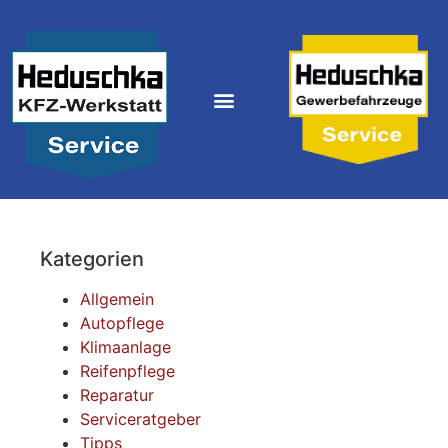
Kategorien
Allgemein
Autopflege
Klimaanlage
Reifenpflege
Reparatur
Serviceratgeber
Tipps