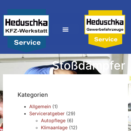
Stoßdämpfer
Kategorien
Allgemein
(1)
Serviceratgeber
(29)
Autopflege
(6)
Klimaanlage
(12)