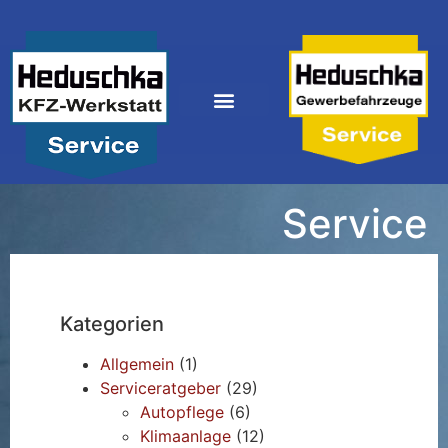
Service
Kategorien
Allgemein
(1)
Serviceratgeber
(29)
Autopflege
(6)
Klimaanlage
(12)