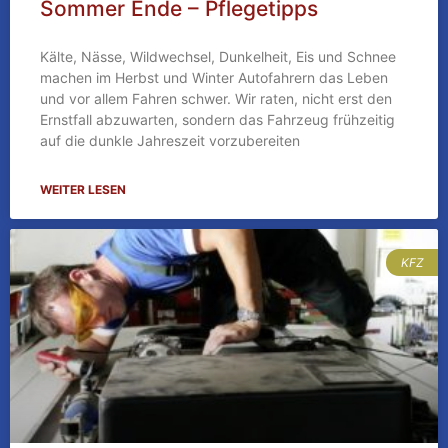
Sommer Ende – Pflegetipps
Kälte, Nässe, Wildwechsel, Dunkelheit, Eis und Schnee
machen im Herbst und Winter Autofahrern das Leben
und vor allem Fahren schwer. Wir raten, nicht erst den
Ernstfall abzuwarten, sondern das Fahrzeug frühzeitig
auf die dunkle Jahreszeit vorzubereiten
WEITER LESEN
KFZ