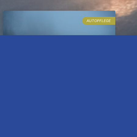
AUTOPFLEGE
Sommer Ende – Pflegetipps
Kälte, Nässe, Wildwechsel, Dunkelheit, Eis und
Schnee machen im Herbst und Winter
Autofahrern das Leben und vor allem Fahren
schwer. Wir raten, nicht erst den Ernstfall