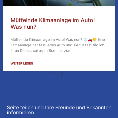
Müffelnde Klimaanlage im Auto!
Was nun?
Müffelnde Klimaanlage im Auto! Was nun? ❄🚗😤 Eine
Klimaanlage hat fast jedes Auto und sie tut fast täglich
ihren Dienst, sei es im Sommer zum
WEITER LESEN
1
2
Seite teilen und Ihre Freunde und Bekannten
informieren