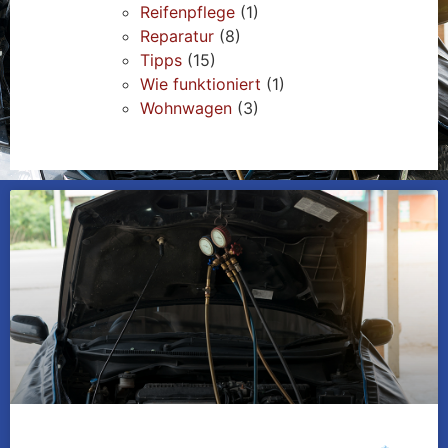
Reifenpflege
(1)
Reparatur
(8)
Tipps
(15)
Wie funktioniert
(1)
Wohnwagen
(3)