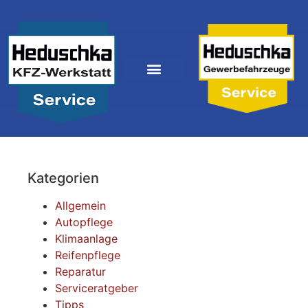
Kategorien
Allgemein
Autopflege
Klimaanlage
Reifenpflege
Reparatur
Serviceratgeber
Tipps